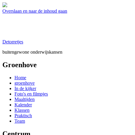
Overslaan en naar de inhoud gaan
Detorretjes
buitengewone onderwijskansen
Groenhove
Home
groenhove
In de kijker
Foto's en filmpjes
Maaltijden
Kalender
Klassen
Praktisch
Team
Centrum